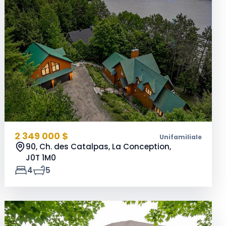
2 349 000 $
Unifamiliale
90, Ch. des Catalpas, La Conception,
J0T 1M0
4
5