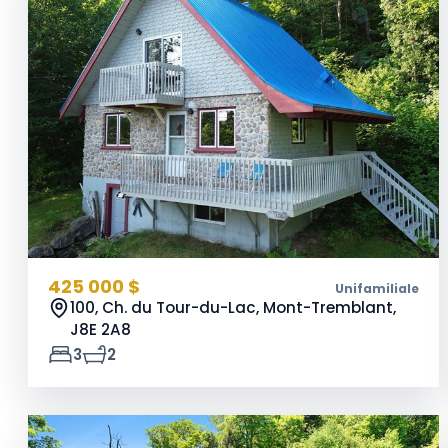
425 000 $
Unifamiliale
100, Ch. du Tour-du-Lac, Mont-Tremblant,
J8E 2A8
3
2