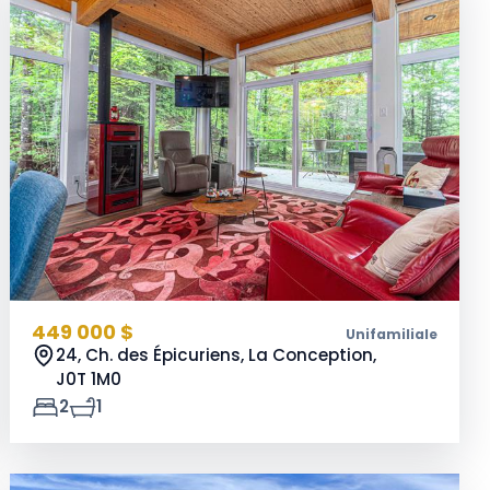
449 000 $
Unifamiliale
24, Ch. des Épicuriens, La Conception,
J0T 1M0
2
1