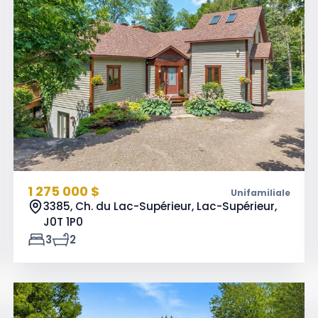
1 275 000 $
Unifamiliale
3385, Ch. du Lac-Supérieur, Lac-Supérieur,
J0T 1P0
3
2