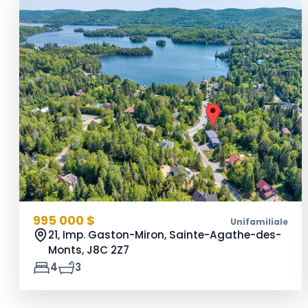
995 000 $
Unifamiliale
21, Imp. Gaston-Miron, Sainte-Agathe-des-
Monts,
J8C 2Z7
4
3