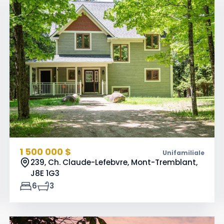
1 500 000 $
Unifamiliale
239, Ch. Claude-Lefebvre, Mont-Tremblant,
J8E 1G3
6
3