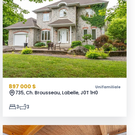
897 000 $
Unifamiliale
735, Ch. Brousseau, Labelle,
J0T 1H0
3
3