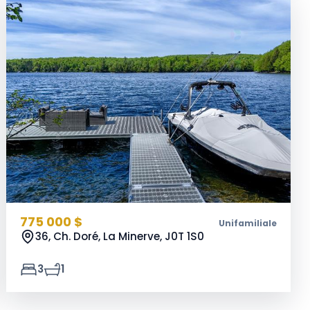
775 000 $
Unifamiliale
36, Ch. Doré, La Minerve,
J0T 1S0
3
1