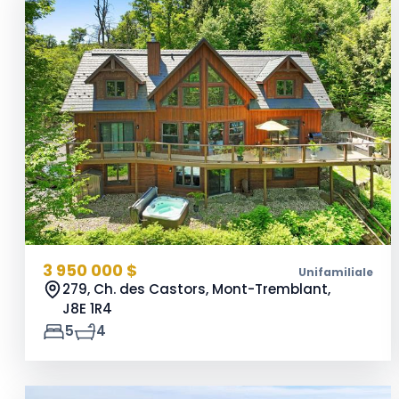
3 950 000 $
Unifamiliale
279, Ch. des Castors, Mont-Tremblant,
J8E 1R4
5
4