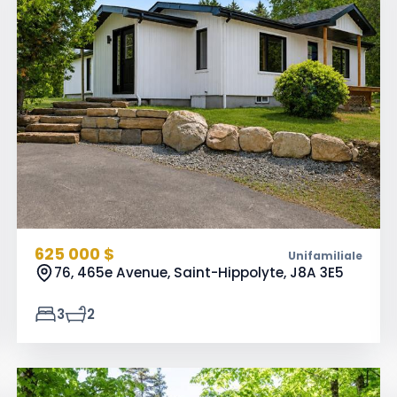
625 000 $
Unifamiliale
76, 465e Avenue, Saint-Hippolyte,
J8A 3E5
3
2