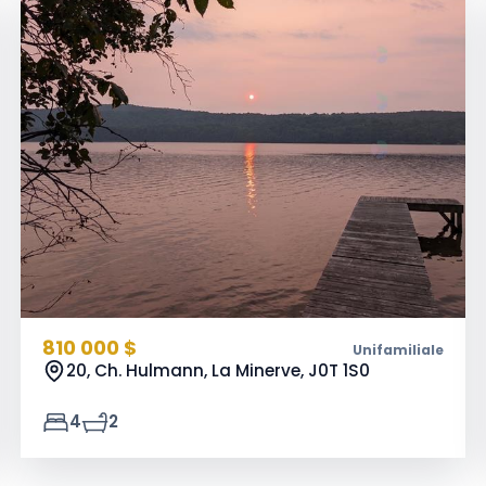
810 000 $
Unifamiliale
20, Ch. Hulmann, La Minerve,
J0T 1S0
4
2