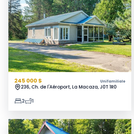
245 000 $
Unifamiliale
236, Ch. de l'Aéroport, La Macaza,
J0T 1R0
2
1