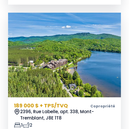
189 000 $ + TPS/TVQ
Copropriété
2396, Rue Labelle, apt. 338, Mont-
Tremblant,
J8E 1T8
1
2