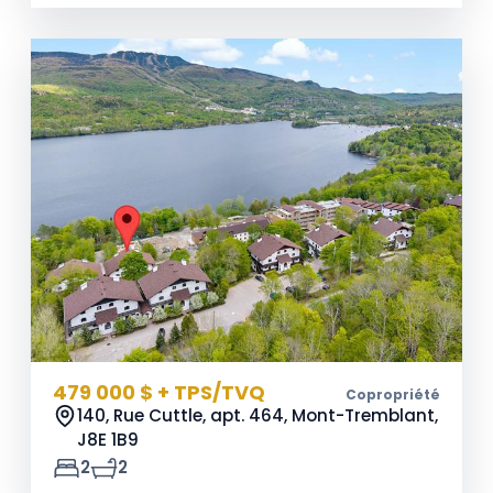
479 000 $ + TPS/TVQ
Copropriété
140, Rue Cuttle, apt. 464, Mont-Tremblant,
J8E 1B9
2
2