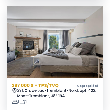
297 000 $ + TPS/TVQ
Copropriété
231, Ch. de Lac-Tremblant-Nord, apt. 422,
Mont-Tremblant,
J8E 1B4
1
1