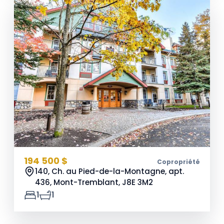
194 500 $
Copropriété
140, Ch. au Pied-de-la-Montagne, apt.
436, Mont-Tremblant,
J8E 3M2
1
1