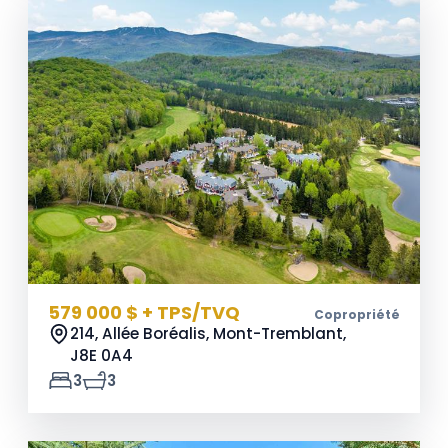
579 000 $ + TPS/TVQ
Copropriété
214, Allée Boréalis, Mont-Tremblant,
J8E 0A4
3
3