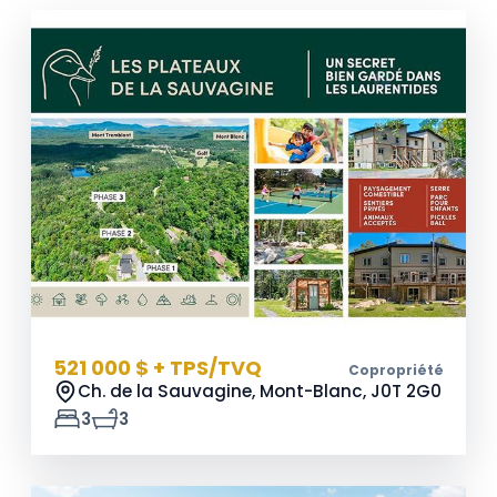
521 000 $ + TPS/TVQ
Copropriété
Ch. de la Sauvagine, Mont-Blanc,
J0T 2G0
3
3