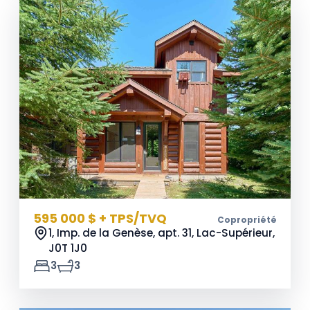
595 000 $ + TPS/TVQ
Copropriété
1, Imp. de la Genèse, apt. 31, Lac-Supérieur,
J0T 1J0
3
3