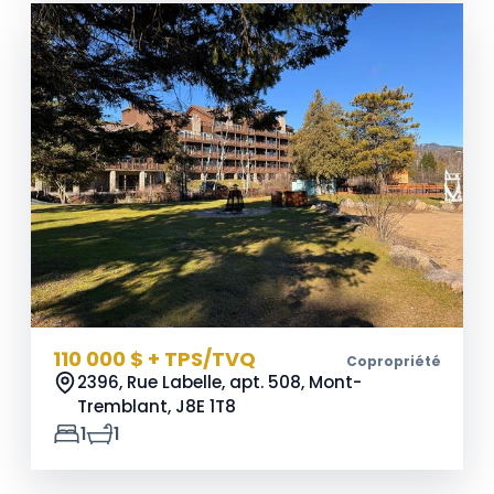
110 000 $ + TPS/TVQ
Copropriété
2396, Rue Labelle, apt. 508, Mont-
Tremblant,
J8E 1T8
1
1