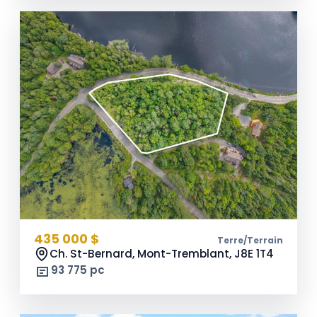
435 000 $
Terre/Terrain
Ch. St-Bernard, Mont-Tremblant,
J8E 1T4
93 775 pc