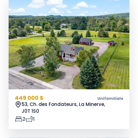
449 000 $
Unifamiliale
53, Ch. des Fondateurs, La Minerve,
J0T 1S0
2
1