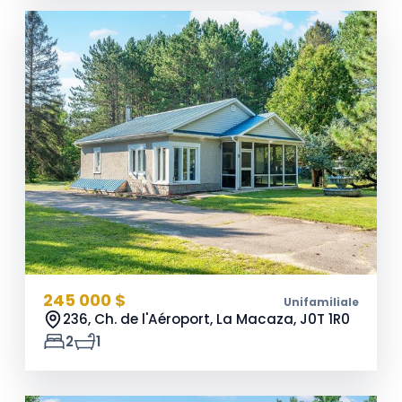
245 000 $
Unifamiliale
236, Ch. de l'Aéroport, La Macaza,
J0T 1R0
2
1