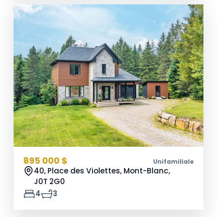
895 000 $
Unifamiliale
40, Place des Violettes, Mont-Blanc,
J0T 2G0
4
3