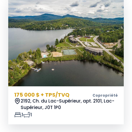
175 000 $ + TPS/TVQ
Copropriété
2192, Ch. du Lac-Supérieur, apt. 2101, Lac-
Supérieur,
J0T 1P0
1
1