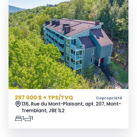
297 000 $ + TPS/TVQ
Copropriété
136, Rue du Mont-Plaisant, apt. 207, Mont-
Tremblant,
J8E 1L2
1
1