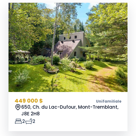
449 000 $
Unifamiliale
650, Ch. du Lac-Dufour, Mont-Tremblant,
J8E 2H8
2
2