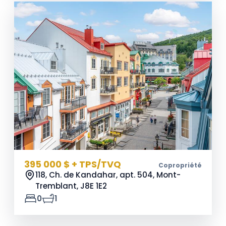
395 000 $ + TPS/TVQ
Copropriété
118, Ch. de Kandahar, apt. 504, Mont-
Tremblant,
J8E 1E2
0
1