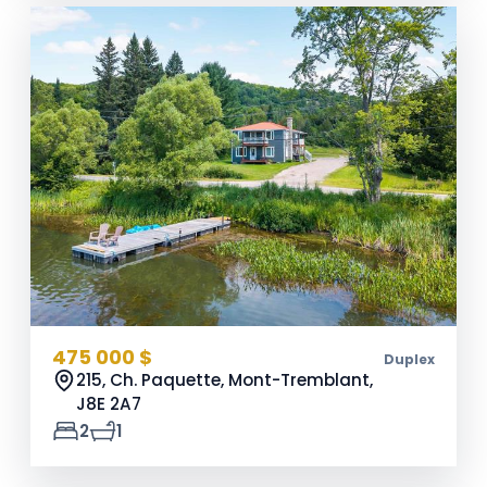
475 000 $
Duplex
215, Ch. Paquette, Mont-Tremblant,
J8E 2A7
2
1