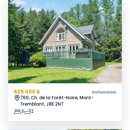
625 000 $
Unifamiliale
760, Ch. de la Forêt-Noire, Mont-
Tremblant,
J8E 2N7
3
2