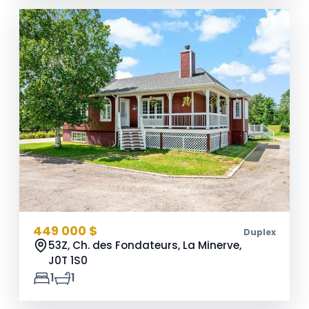
449 000 $
Duplex
53Z, Ch. des Fondateurs, La Minerve,
J0T 1S0
1
1