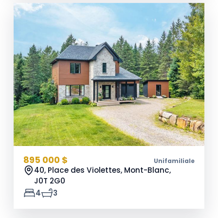
895 000 $
Unifamiliale
40, Place des Violettes, Mont-Blanc,
J0T 2G0
4
3