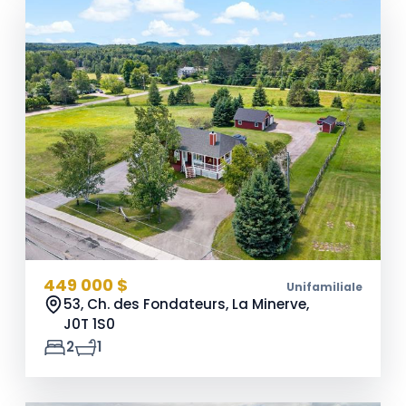
449 000 $
Unifamiliale
53, Ch. des Fondateurs, La Minerve,
J0T 1S0
2
1