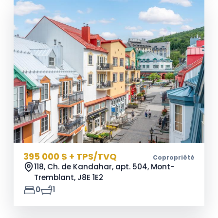
395 000 $ + TPS/TVQ
Copropriété
118, Ch. de Kandahar, apt. 504, Mont-
Tremblant,
J8E 1E2
0
1