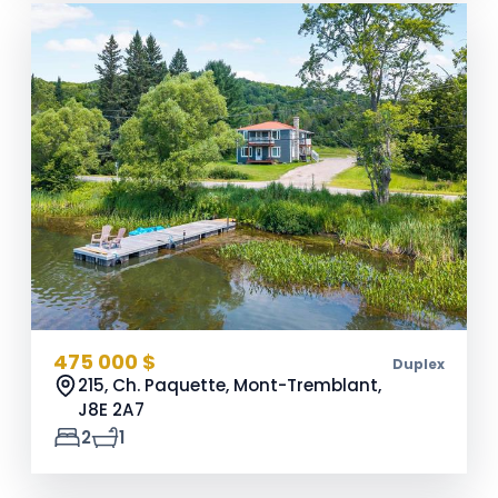
475 000 $
Duplex
215, Ch. Paquette, Mont-Tremblant,
J8E 2A7
2
1