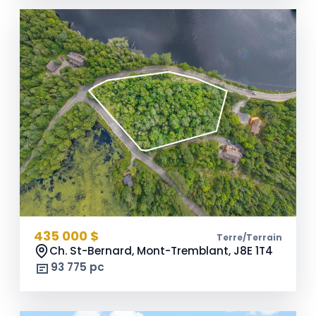
435 000 $
Terre/Terrain
Ch. St-Bernard, Mont-Tremblant,
J8E 1T4
93 775 pc