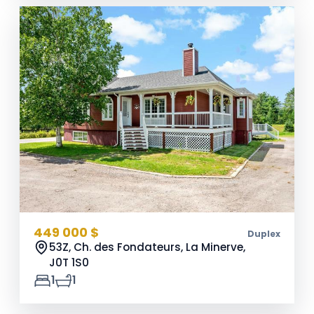
449 000 $
Duplex
53Z, Ch. des Fondateurs, La Minerve,
J0T 1S0
1
1