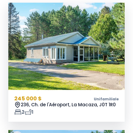
245 000 $
Unifamiliale
236, Ch. de l'Aéroport, La Macaza,
J0T 1R0
2
1