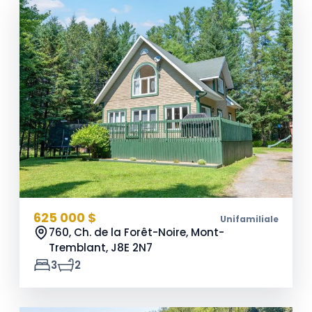
625 000 $
Unifamiliale
760, Ch. de la Forêt-Noire, Mont-
Tremblant,
J8E 2N7
3
2