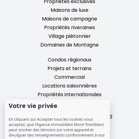
Propriétés exclusives
Maisons de luxe
Maisons de campagne
Propriétés riveraines
Village piétonnier
Domaines de Montagne
Condos régionaux
Projets et terrains
Commercial
Locations saisonnières
Propriétés internationales
Votre vie privée
2195, chemin du Village,
Mont-Tremblant, Quebec, J8E 3M3
En cliquant sur Accepter tous les cookies vous
T: 1 (819) 425-9324
acceptez, que l'Agence immobilière Mont-Tremblant
peut stocker des témoins sur votre appareil et
info@mtre.ca
divulguer des renseignements conformément à nos