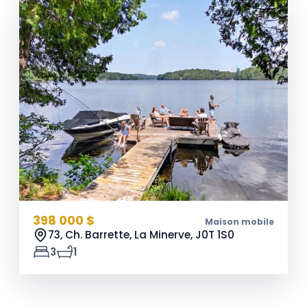
398 000 $
Maison mobile
73, Ch. Barrette, La Minerve,
J0T 1S0
3
1