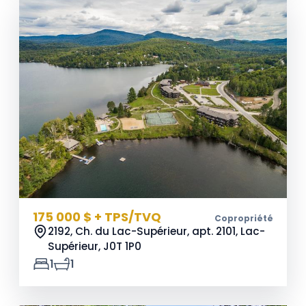
175 000 $ + TPS/TVQ
Copropriété
2192, Ch. du Lac-Supérieur, apt. 2101, Lac-
Supérieur,
J0T 1P0
1
1