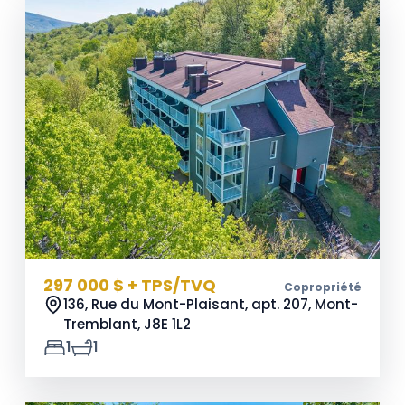
297 000 $ + TPS/TVQ
Copropriété
136, Rue du Mont-Plaisant, apt. 207, Mont-
Tremblant,
J8E 1L2
1
1