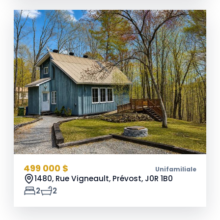
499 000 $
Unifamiliale
1480, Rue Vigneault, Prévost,
J0R 1B0
2
2