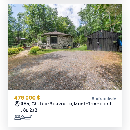
479 000 $
Unifamiliale
485, Ch. Léo-Bouvrette, Mont-Tremblant,
J8E 2J2
2
1