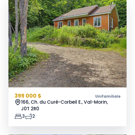
399 000 $
Unifamiliale
166, Ch. du Curé-Corbeil E., Val-Morin,
J0T 2R0
3
2