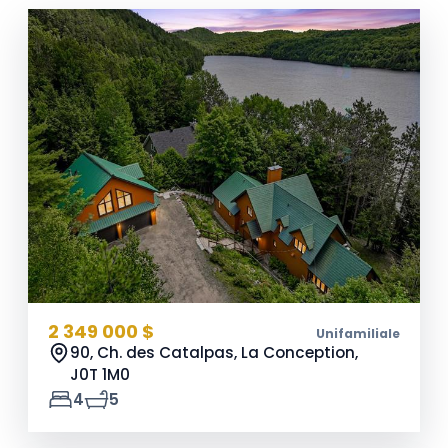
2 349 000 $
Unifamiliale
90, Ch. des Catalpas, La Conception,
J0T 1M0
4
5