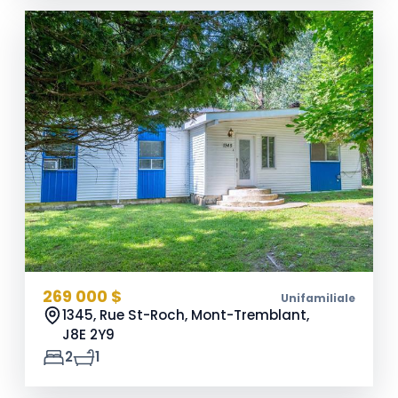
269 000 $
Unifamiliale
1345, Rue St-Roch, Mont-Tremblant,
J8E 2Y9
2
1