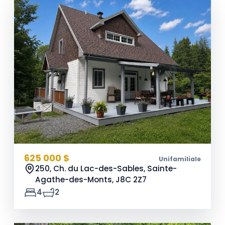
625 000 $
Unifamiliale
250, Ch. du Lac-des-Sables, Sainte-
Agathe-des-Monts,
J8C 2Z7
4
2