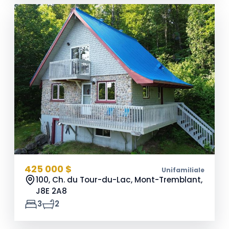
425 000 $
Unifamiliale
100, Ch. du Tour-du-Lac, Mont-Tremblant,
J8E 2A8
3
2