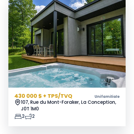
430 000 $ + TPS/TVQ
Unifamiliale
107, Rue du Mont-Foraker, La Conception,
J0T 1M0
2
2