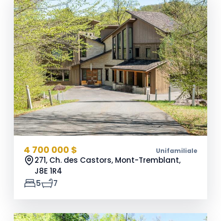
4 700 000 $
Unifamiliale
271, Ch. des Castors, Mont-Tremblant,
J8E 1R4
5
7