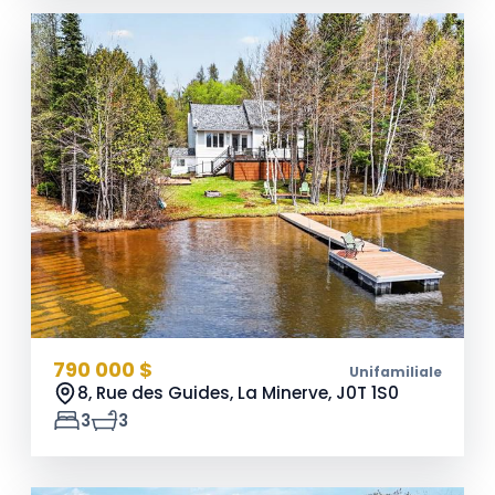
790 000 $
Unifamiliale
8, Rue des Guides, La Minerve,
J0T 1S0
3
3