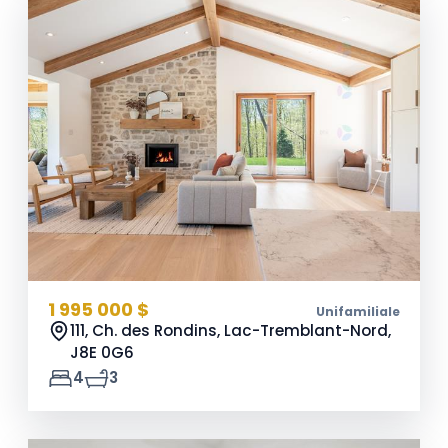
1 995 000 $
Unifamiliale
111, Ch. des Rondins, Lac-Tremblant-Nord,
J8E 0G6
4
3