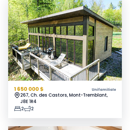
1 650 000 $
Unifamiliale
267, Ch. des Castors, Mont-Tremblant,
J8E 1R4
2
2