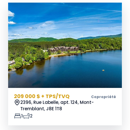
209 000 $ + TPS/TVQ
Copropriété
2396, Rue Labelle, apt. 124, Mont-
Tremblant,
J8E 1T8
1
2