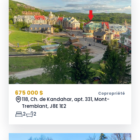
675 000 $
Copropriété
118, Ch. de Kandahar, apt. 331, Mont-
Tremblant,
J8E 1E2
2
2