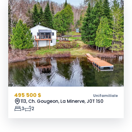
495 500 $
Unifamiliale
113, Ch. Gougeon, La Minerve,
J0T 1S0
3
2