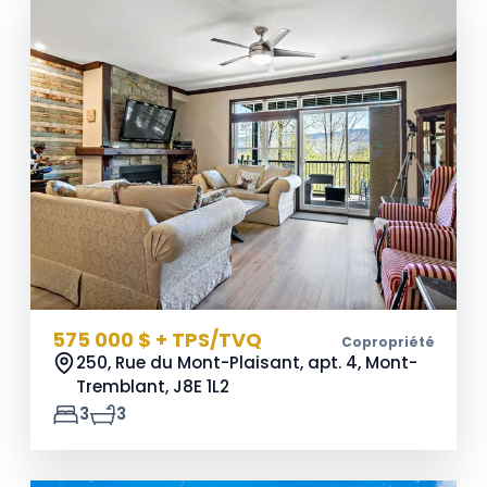
575 000 $ + TPS/TVQ
Copropriété
250, Rue du Mont-Plaisant, apt. 4, Mont-
Tremblant,
J8E 1L2
3
3