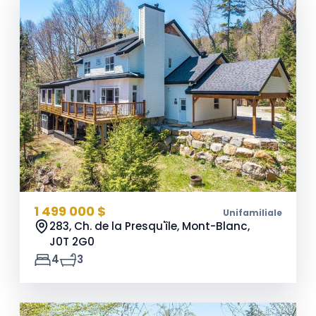
1 499 000 $
Unifamiliale
283, Ch. de la Presqu'île, Mont-Blanc,
J0T 2G0
4
3