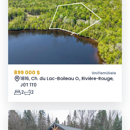
899 000 $
Unifamiliale
1816, Ch. du Lac-Boileau O., Rivière-Rouge,
J0T 1T0
2
2