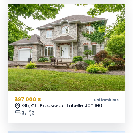
897 000 $
Unifamiliale
735, Ch. Brousseau, Labelle,
J0T 1H0
3
3