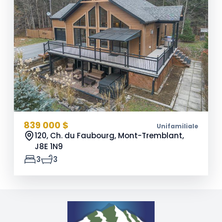
839 000 $
Unifamiliale
120, Ch. du Faubourg, Mont-Tremblant,
J8E 1N9
3
3