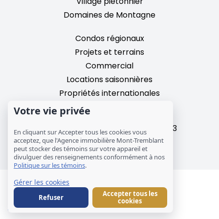
Village piétonnier
Domaines de Montagne
Condos régionaux
Projets et terrains
Commercial
Locations saisonnières
Propriétés internationales
Votre vie privée
2195, chemin du Village,
Mont-Tremblant, Quebec, J8E 3M3
En cliquant sur Accepter tous les cookies vous
T: 1 (819) 425-9324
acceptez, que l'Agence immobilière Mont-Tremblant
peut stocker des témoins sur votre appareil et
info@mtre.ca
divulguer des renseignements conformément à nos
Politique sur les témoins
.
Gérer les cookies
© Les Immeubles Mont-Tremblant - Société
Accepter tous les
immobilière MCM inc.
Refuser
cookies
Avis légal
Témoins