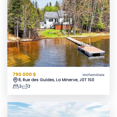
790 000 $
Unifamiliale
8, Rue des Guides, La Minerve,
J0T 1S0
3
3