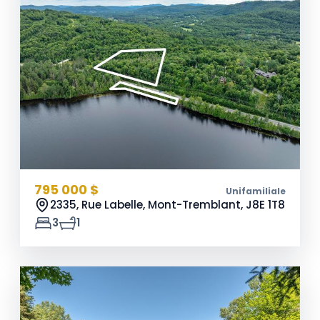
795 000 $
Unifamiliale
2335, Rue Labelle, Mont-Tremblant,
J8E 1T8
3
1