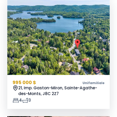
995 000 $
Unifamiliale
21, Imp. Gaston-Miron, Sainte-Agathe-
des-Monts,
J8C 2Z7
4
3