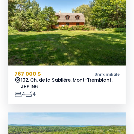
767 000 $
Unifamiliale
102, Ch. de la Sablière, Mont-Tremblant,
J8E 1N6
4
4