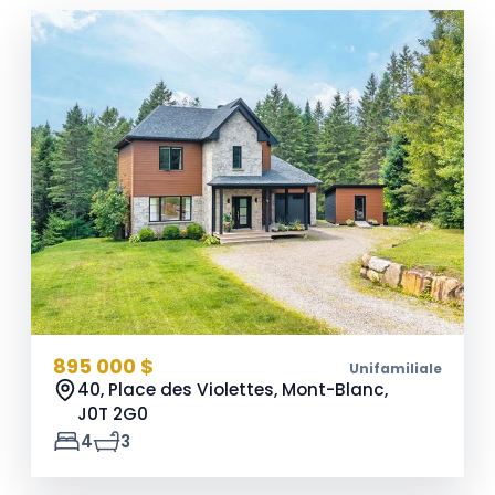
895 000 $
Unifamiliale
40, Place des Violettes, Mont-Blanc,
J0T 2G0
4
3