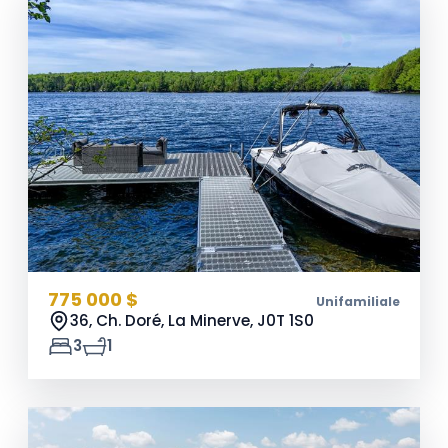
775 000 $
Unifamiliale
36, Ch. Doré, La Minerve,
J0T 1S0
3
1