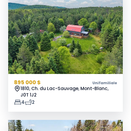
895 000 $
Unifamiliale
1810, Ch. du Lac-Sauvage, Mont-Blanc,
J0T 1J2
4
2