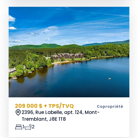
209 000 $ + TPS/TVQ
Copropriété
2396, Rue Labelle, apt. 124, Mont-
Tremblant,
J8E 1T8
1
2