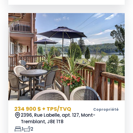
234 900 $ + TPS/TVQ
Copropriété
2396, Rue Labelle, apt. 127, Mont-
Tremblant,
J8E 1T8
1
2