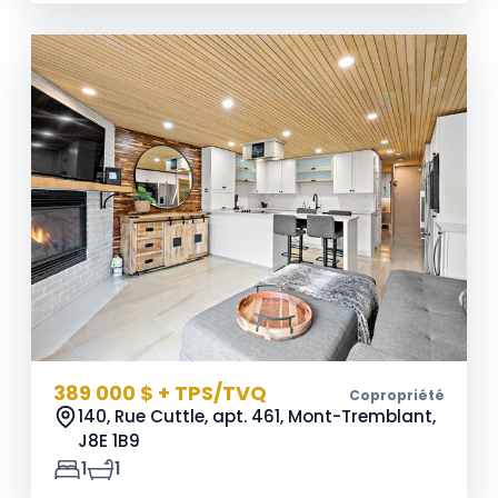
389 000 $ + TPS/TVQ
Copropriété
140, Rue Cuttle, apt. 461, Mont-Tremblant,
J8E 1B9
1
1