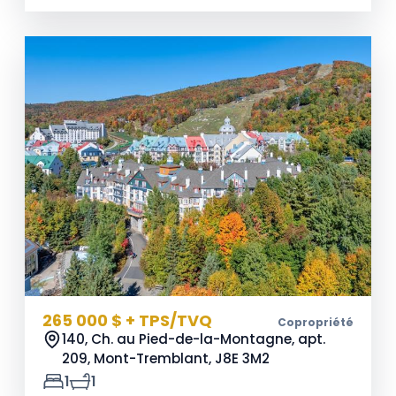
265 000 $ + TPS/TVQ
Copropriété
140, Ch. au Pied-de-la-Montagne, apt.
209, Mont-Tremblant,
J8E 3M2
1
1