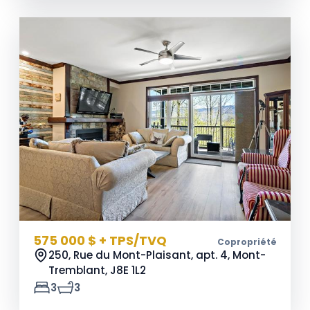
575 000 $ + TPS/TVQ
Copropriété
250, Rue du Mont-Plaisant, apt. 4, Mont-
Tremblant,
J8E 1L2
3
3