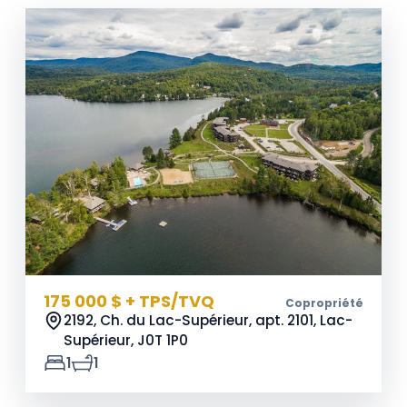
175 000 $ + TPS/TVQ
Copropriété
2192, Ch. du Lac-Supérieur, apt. 2101, Lac-
Supérieur,
J0T 1P0
1
1