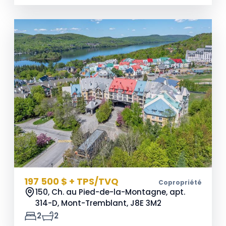
197 500 $ + TPS/TVQ
Copropriété
150, Ch. au Pied-de-la-Montagne, apt.
314-D, Mont-Tremblant,
J8E 3M2
2
2