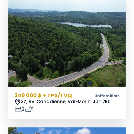
349 000 $ + TPS/TVQ
Unifamiliale
3Z, Av. Canadienne, Val-Morin,
J0T 2R0
2
1