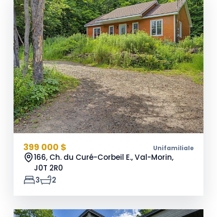
399 000 $
Unifamiliale
166, Ch. du Curé-Corbeil E., Val-Morin,
J0T 2R0
3
2