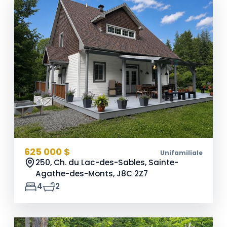
625 000 $
Unifamiliale
250, Ch. du Lac-des-Sables, Sainte-
Agathe-des-Monts,
J8C 2Z7
4
2