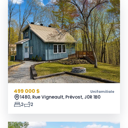
499 000 $
Unifamiliale
1480, Rue Vigneault, Prévost,
J0R 1B0
2
2