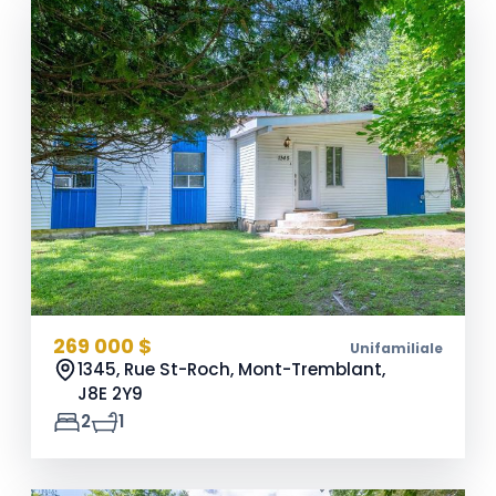
269 000 $
Unifamiliale
1345, Rue St-Roch, Mont-Tremblant,
J8E 2Y9
2
1