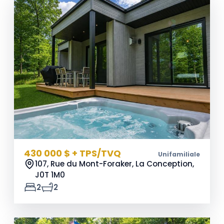
430 000 $ + TPS/TVQ
Unifamiliale
107, Rue du Mont-Foraker, La Conception,
J0T 1M0
2
2