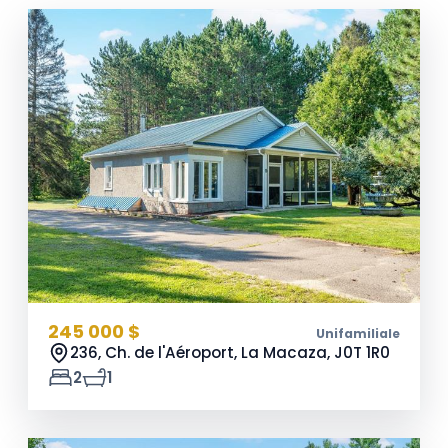
245 000 $
Unifamiliale
236, Ch. de l'Aéroport, La Macaza,
J0T 1R0
2
1