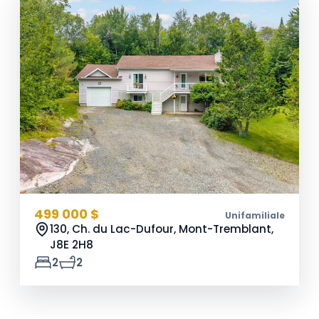
499 000 $
Unifamiliale
130, Ch. du Lac-Dufour, Mont-Tremblant,
J8E 2H8
2
2