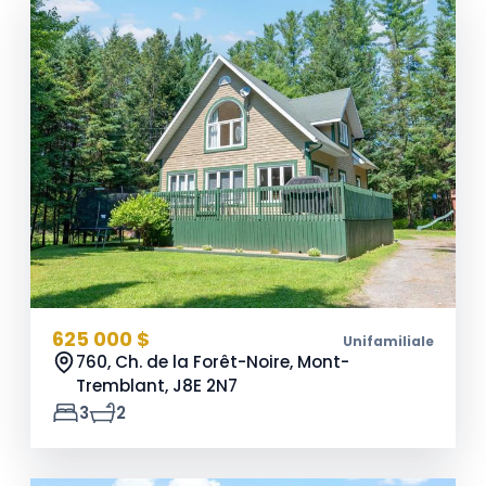
625 000 $
Unifamiliale
760, Ch. de la Forêt-Noire, Mont-
Tremblant,
J8E 2N7
3
2