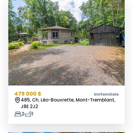
479 000 $
Unifamiliale
485, Ch. Léo-Bouvrette, Mont-Tremblant,
J8E 2J2
2
1