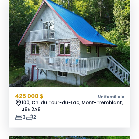
425 000 $
Unifamiliale
100, Ch. du Tour-du-Lac, Mont-Tremblant,
J8E 2A8
3
2