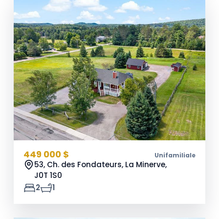
449 000 $
Unifamiliale
53, Ch. des Fondateurs, La Minerve,
J0T 1S0
2
1